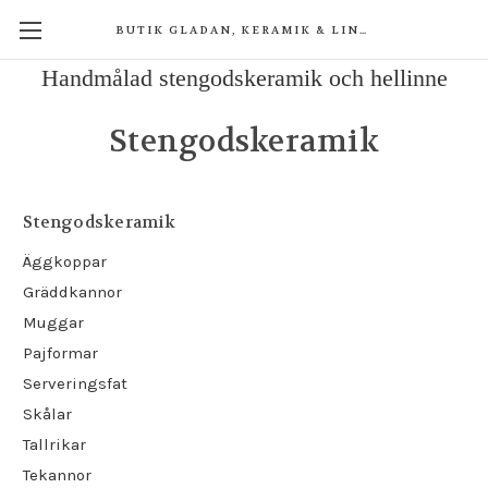
BUTIK GLADAN, KERAMIK & LINNE
Handmålad stengodskeramik och hellinne
Stengodskeramik
Stengodskeramik
Äggkoppar
Gräddkannor
Muggar
Pajformar
Serveringsfat
Skålar
Tallrikar
Tekannor