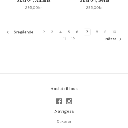
Skål 04, Amalia
Skål 04, Bella
295,00kr
295,00kr
2
3
4
5
6
7
8
9
10
Föregående
11
12
Nästa
Anslut till oss
Navigera
Dekorer