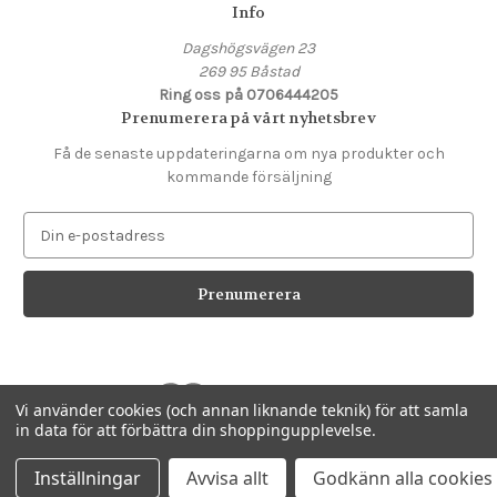
Info
Dagshögsvägen 23
269 95 Båstad
Ring oss på 0706444205
Prenumerera på vårt nyhetsbrev
Få de senaste uppdateringarna om nya produkter och
kommande försäljning
E
-
p
o
s
t
a
d
Vi använder cookies (och annan liknande teknik) för att samla
r
in data för att förbättra din shoppingupplevelse.
e
Drivs av
BigCommerce
s
© 2026 Butik Gladan
Inställningar
Avvisa allt
Godkänn alla cookies
s