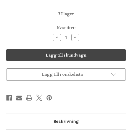
7
I lager
Kvantitet:
Minska
Öka
antalet
antalet
Serveringsfat
Serveringsfat
04,
04,
Bella
Bella
Lägg till i önskelista
Beskrivning