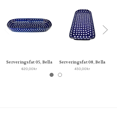
Serveringsfat 05, Bella
Serveringsfat 08, Bella
Se
620,00kr
450,00kr