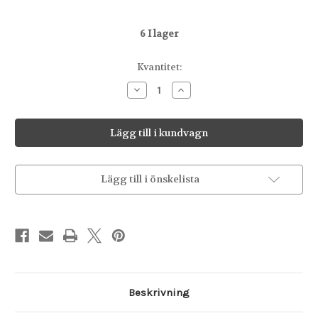
6
I lager
Kvantitet:
Minska
Öka
antalet
antalet
Mugg
Mugg
02,
02,
Bella
Bella
Lägg till i önskelista
Beskrivning