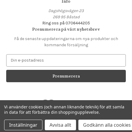
Info
Dagshögsvägen 23
269 95 Båstad
Ring oss på 0706444205
Prenumerera på vårt nyhetsbrev
Få de senaste uppdateringarna om nya produkter och
kommande försäljning
E
-
p
o
s
t
a
d
Vi använder cookies (och annan liknande teknik) för att samla
r
in data för att förbättra din shoppingupplevelse.
e
Drivs av
BigCommerce
s
© 2026 Butik Gladan
Inställningar
Avvisa allt
Godkänn alla cookies
s